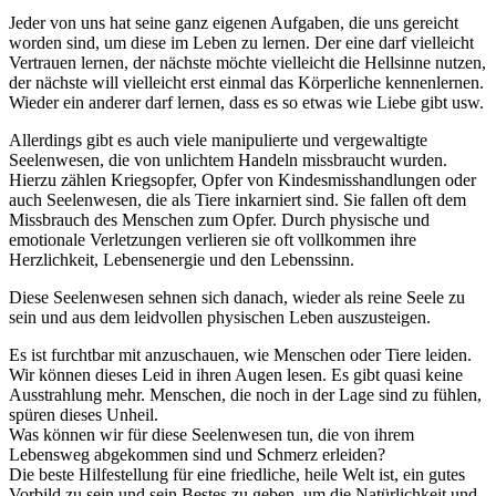
Jeder von uns hat seine ganz eigenen Aufgaben, die uns gereicht
worden sind, um diese im Leben zu lernen. Der eine darf vielleicht
Vertrauen lernen, der nächste möchte vielleicht die Hellsinne nutzen,
der nächste will vielleicht erst einmal das Körperliche kennenlernen.
Wieder ein anderer darf lernen, dass es so etwas wie Liebe gibt usw.
Allerdings gibt es auch viele manipulierte und vergewaltigte
Seelenwesen, die von unlichtem Handeln missbraucht wurden.
Hierzu zählen Kriegsopfer, Opfer von Kindesmisshandlungen oder
auch Seelenwesen, die als Tiere inkarniert sind. Sie fallen oft dem
Missbrauch des Menschen zum Opfer. Durch physische und
emotionale Verletzungen verlieren sie oft vollkommen ihre
Herzlichkeit, Lebensenergie und den Lebenssinn.
Diese Seelenwesen sehnen sich danach, wieder als reine Seele zu
sein und aus dem leidvollen physischen Leben auszusteigen.
Es ist furchtbar mit anzuschauen, wie Menschen oder Tiere leiden.
Wir können dieses Leid in ihren Augen lesen. Es gibt quasi keine
Ausstrahlung mehr. Menschen, die noch in der Lage sind zu fühlen,
spüren dieses Unheil.
Was können wir für diese Seelenwesen tun, die von ihrem
Lebensweg abgekommen sind und Schmerz erleiden?
Die beste Hilfestellung für eine friedliche, heile Welt ist, ein gutes
Vorbild zu sein und sein Bestes zu geben, um die Natürlichkeit und